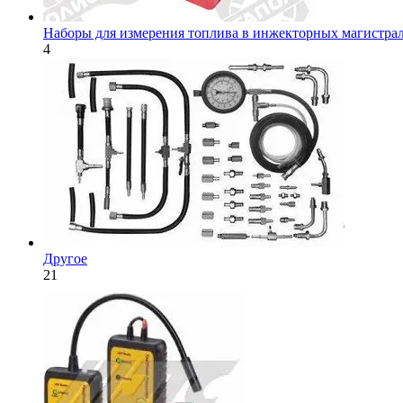
Наборы для измерения топлива в инжекторных магистра
4
Другое
21