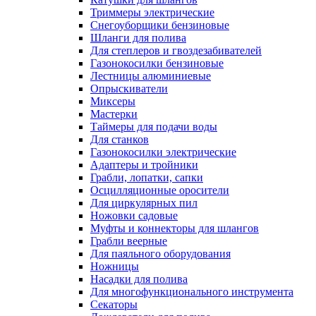
Триммеры электрические
Снегоуборщики бензиновые
Шланги для полива
Для степлеров и гвоздезабивателей
Газонокосилки бензиновые
Лестницы алюминиевые
Опрыскиватели
Миксеры
Мастерки
Таймеры для подачи воды
Для станков
Газонокосилки электрические
Адаптеры и тройники
Грабли, лопатки, сапки
Осцилляционные оросители
Для циркулярных пил
Ножовки садовые
Муфты и коннекторы для шлангов
Грабли веерные
Для паяльного оборудования
Ножницы
Насадки для полива
Для многофункционального инструмента
Секаторы