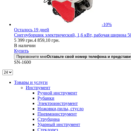
-10%
Осталось 19 дней
Снегоуборщик электрический, 1,6 кВт, рабочая ширина 
5 399
грн.
4 859,10
грн.
В наличии
Купить
Перезвоните мне
Оставьте свой номер телефона и представи
SN-1600
Товары и услуги
Инструмент
Ручной инструмент
Рубанки
Электроинструмент
Ножовки,пилы, стусло
Пневмоинструмент
Струбцина
Ударный инструмент
Стеклорез