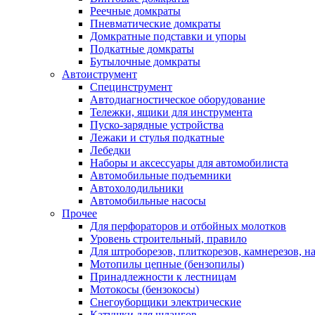
Реечные домкраты
Пневматические домкраты
Домкратные подставки и упоры
Подкатные домкраты
Бутылочные домкраты
Автоиструмент
Специнструмент
Автодиагностическое оборудование
Тележки, ящики для инструмента
Пуско-зарядные устройства
Лежаки и стулья подкатные
Лебедки
Наборы и аксессуары для автомобилиста
Автомобильные подъемники
Автохолодильники
Автомобильные насосы
Прочее
Для перфораторов и отбойных молотков
Уровень строительный, правило
Для штроборезов, плиткорезов, камнерезов, н
Мотопилы цепные (бензопилы)
Принадлежности к лестницам
Мотокосы (бензокосы)
Снегоуборщики электрические
Катушки для шлангов