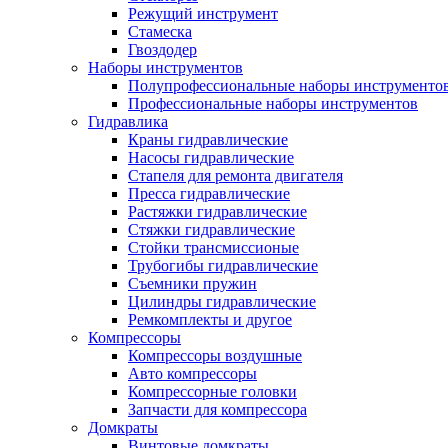
Режущий инструмент
Стамеска
Гвоздодер
Наборы инструментов
Полупрофессиональные наборы инструменто
Профессиональные наборы инструментов
Гидравлика
Краны гидравлические
Насосы гидравлические
Стапеля для ремонта двигателя
Пресса гидравлические
Растяжки гидравлические
Стяжки гидравлические
Стойки трансмиссионые
Трубогибы гидравлические
Съемники пружин
Цилиндры гидравлические
Ремкомплекты и другое
Компрессоры
Компрессоры воздушные
Авто компрессоры
Компрессорные головки
Запчасти для компрессора
Домкраты
Винтовые домкраты