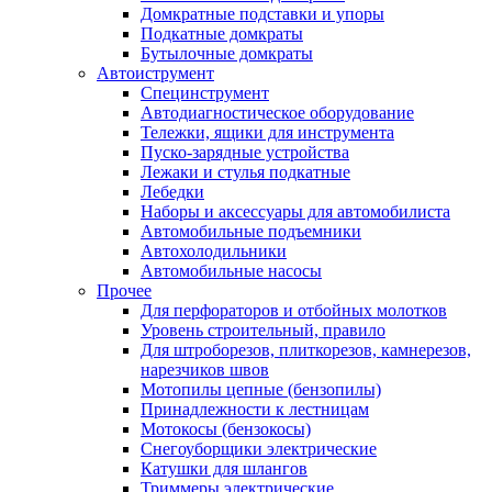
Домкратные подставки и упоры
Подкатные домкраты
Бутылочные домкраты
Автоиструмент
Специнструмент
Автодиагностическое оборудование
Тележки, ящики для инструмента
Пуско-зарядные устройства
Лежаки и стулья подкатные
Лебедки
Наборы и аксессуары для автомобилиста
Автомобильные подъемники
Автохолодильники
Автомобильные насосы
Прочее
Для перфораторов и отбойных молотков
Уровень строительный, правило
Для штроборезов, плиткорезов, камнерезов,
нарезчиков швов
Мотопилы цепные (бензопилы)
Принадлежности к лестницам
Мотокосы (бензокосы)
Снегоуборщики электрические
Катушки для шлангов
Триммеры электрические