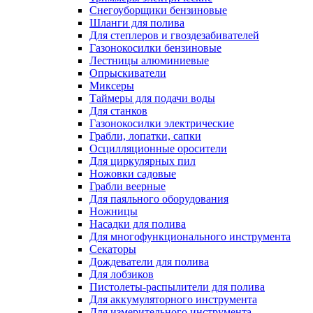
Снегоуборщики бензиновые
Шланги для полива
Для степлеров и гвоздезабивателей
Газонокосилки бензиновые
Лестницы алюминиевые
Опрыскиватели
Миксеры
Таймеры для подачи воды
Для станков
Газонокосилки электрические
Грабли, лопатки, сапки
Осцилляционные оросители
Для циркулярных пил
Ножовки садовые
Грабли веерные
Для паяльного оборудования
Ножницы
Насадки для полива
Для многофункционального инструмента
Секаторы
Дождеватели для полива
Для лобзиков
Пистолеты-распылители для полива
Для аккумуляторного инструмента
Для измерительного инструмента