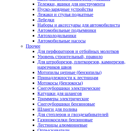
Тележки, ящики для инструмента
Пуско-зарядные устройства
Лежаки и стулья подкатные
Лебедки
Наборы и аксессуары для автомобилиста
Автомобильные подъемники
Автохолодильники
Автомобильные насосы
Прочее
Для перфораторов и отбойных молотков
Уровень строительный, правило
Для штроборезов, плиткорезов, камнерезов,
нарезчиков швов
Мотопилы цепные (бензопилы)
Принадлежности к лестницам
Мотокосы (бензокосы)
Снегоуборщики электрические
Катушки для шлангов
Триммеры электрические
Снегоуборщики бензиновые
Шланги для полива
Для степлеров и гвоздезабивателей
Газонокосилки бензиновые
Лестницы алюминиевые
Опрыскиватели